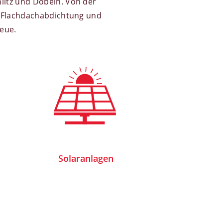
litz und Döbeln. Von der
r Flachdachabdichtung und
reue.
Solaranlagen