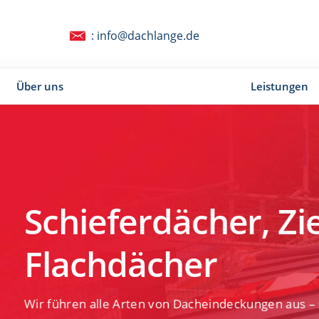
: info@dachlange.de
Über uns
Leistungen
iegeldächer &
 – sauber, termingerecht und mit