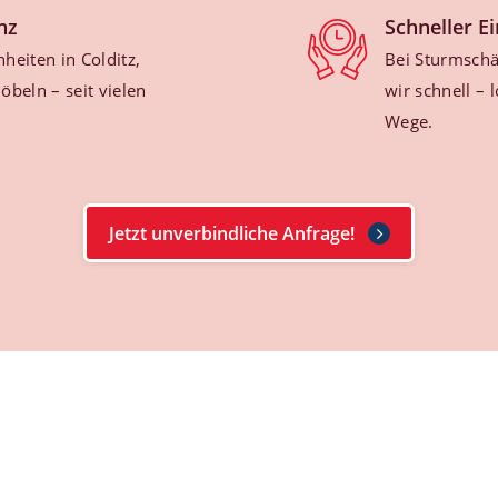
nz
Schneller E
eiten in Colditz,
Bei Sturmsch
beln – seit vielen
wir schnell – 
Wege.
Jetzt unverbindliche Anfrage!