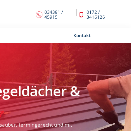
034381 /
0172 /
45915
3416126
Kontakt